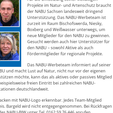
Projekte im Natur- und Artenschutz braucht
der NABU Sachsen landesweit dringend
Unterstützung. Das NABU-Werbeteam ist
zurzeit im Raum Bischofswerda, Niesky,
Boxberg und Weißwasser unterwegs, um
neue Mitglieder für den NABU zu gewinnen.
Gesucht werden auch hier Unterstützer für
den NABU – sowohl Aktive als auch
Fördermitglieder für regionale Projekte.
Das NABU-Werbeteam informiert auf seiner
U und macht Lust auf Natur, nicht nur vor der eigenen
ützen möchte, kann das als aktives oder passives Mitglied
eispielsweise freien Eintritt bei zahlreichen NABU-
ationen deutschlandweit.
acken mit NABU-Logo erkennbar. Jedes Team-Mitglied
is. Bargeld wird nicht entgegengenommen. Bei Rückfragen
des NABU-BIW unter Tel. 0162 59 76 446 anrufen.