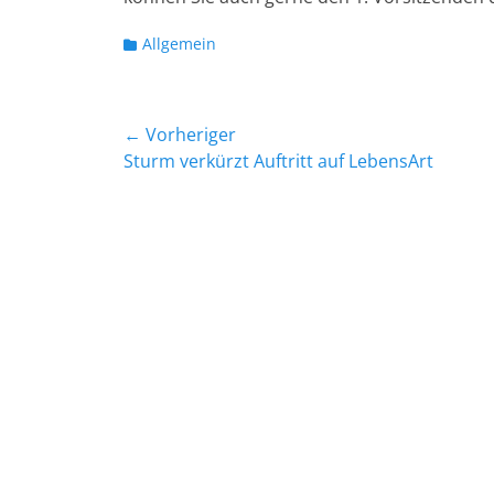
Kategorien
Allgemein
Beitragsnavigation
← Vorheriger
Vorheriger
Sturm verkürzt Auftritt auf LebensArt
Beitrag: