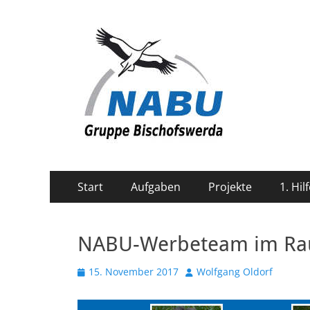
NABU BIW
Die Ortsgruppe NABU-BIW ist aktiv für die Natu
Primäres
Zum
Start
Aufgaben
Projekte
1. Hil
Inhalt
Menü
springen
NABU-Werbeteam im Ra
Veröffentlicht
Autor
15. November 2017
Wolfgang Oldorf
am