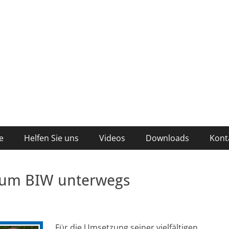
r im Raum Bischofswerda und Großharthau.
fe
Helfen Sie uns
Videos
Downloads
Kont
um BIW unterwegs
Für die Umsetzung seiner vielfältigen