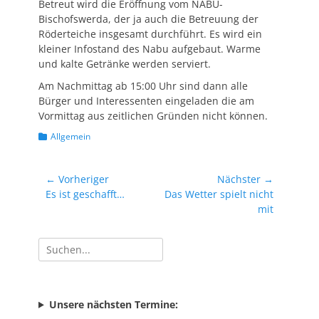
Betreut wird die Eröffnung vom NABU-
Bischofswerda, der ja auch die Betreuung der
Röderteiche insgesamt durchführt. Es wird ein
kleiner Infostand des Nabu aufgebaut. Warme
und kalte Getränke werden serviert.
Am Nachmittag ab 15:00 Uhr sind dann alle
Bürger und Interessenten eingeladen die am
Vormittag aus zeitlichen Gründen nicht können.
Kategorien
Allgemein
Beitragsnavigation
← Vorheriger
Nächster →
Vorheriger
Nächster
Es ist geschafft…
Das Wetter spielt nicht
Beitrag:
Beitrag:
mit
Suchen
nach:
Unsere nächsten Termine: