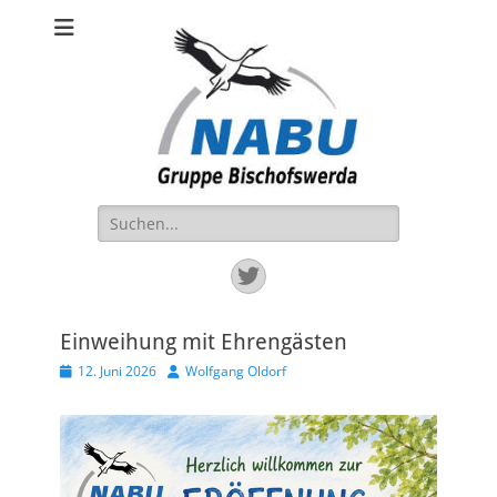
NABU BIW
Die Ortsgruppe NABU-BIW ist aktiv für die Natur im Raum
Bischofswerda und Großharthau.
Suchen
nach:
Twitter
Einweihung mit Ehrengästen
Veröffentlicht
Autor
12. Juni 2026
Wolfgang Oldorf
am