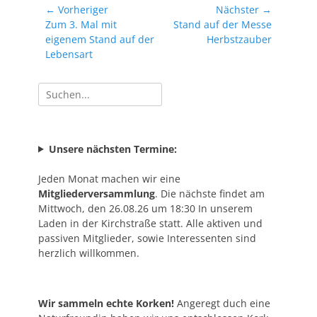
Beitragsnavigation
← Vorheriger
Nächster →
Vorheriger
Nächster
Zum 3. Mal mit
Stand auf der Messe
Beitrag:
Beitrag:
eigenem Stand auf der
Herbstzauber
Lebensart
Suchen
nach:
Unsere nächsten Termine:
Jeden Monat machen wir eine
Mitgliederversammlung
. Die nächste findet am
Mittwoch, den 26.08.26 um 18:30 In unserem
Laden in der Kirchstraße statt. Alle aktiven und
passiven Mitglieder, sowie Interessenten sind
herzlich willkommen.
Wir sammeln echte Korken!
Angeregt duch eine