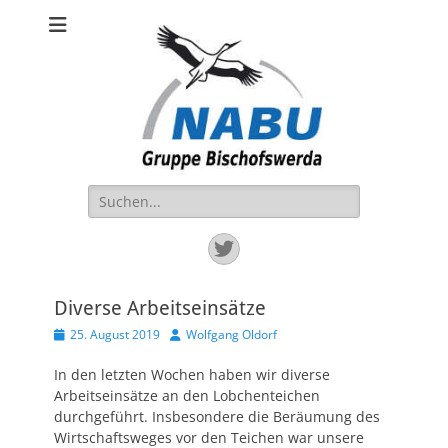
NABU BIW
Die Ortsgruppe NABU-BIW ist aktiv für die Natur im Raum
Bischofswerda und Großharthau.
Suchen
nach:
Twitter
Diverse Arbeitseinsätze
Veröffentlicht
Autor
25. August 2019
Wolfgang Oldorf
am
In den letzten Wochen haben wir diverse
Arbeitseinsätze an den Lobchenteichen
durchgeführt. Insbesondere die Beräumung des
Wirtschaftsweges vor den Teichen war unsere